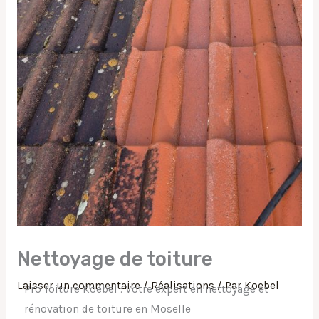
Nettoyage de toiture
Laisser un commentaire
/
Réalisations
/ Par
Koebel
Pro Toiture Koebel : Votre expert en nettoyage et
rénovation de toiture en Moselle