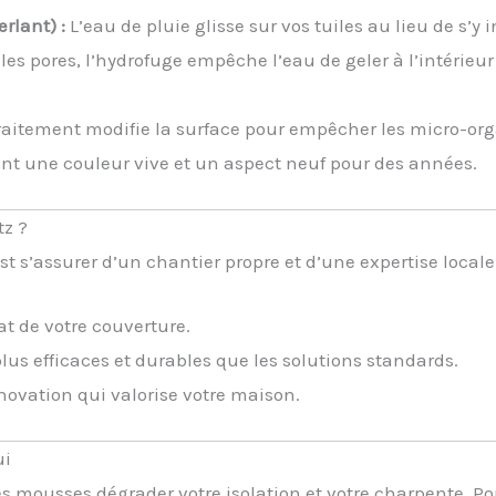
rlant) :
L’eau de pluie glisse sur vos tuiles au lieu de s’y in
s pores, l’hydrofuge empêche l’eau de geler à l’intérieur d
raitement modifie la surface pour empêcher les micro-or
ent une couleur vive et un aspect neuf pour des années.
tz ?
’est s’assurer d’un chantier propre et d’une expertise local
at de votre couverture.
 plus efficaces et durables que les solutions standards.
ovation qui valorise votre maison.
ui
 les mousses dégrader votre isolation et votre charpente. 