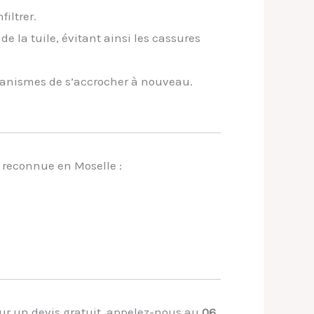
filtrer.
e la tuile, évitant ainsi les cassures
ganismes de s’accrocher à nouveau.
e reconnue en Moselle :
Pour un devis gratuit, appelez-nous au
06