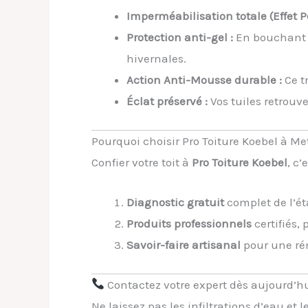
Imperméabilisation totale (Effet Pe
Protection anti-gel :
En bouchant le
hivernales.
Action Anti-Mousse durable :
Ce t
Éclat préservé :
Vos tuiles retrouv
Pourquoi choisir Pro Toiture Koebel à Me
Confier votre toit à
Pro Toiture Koebel
, c
Diagnostic gratuit
complet de l’ét
Produits professionnels
certifiés,
Savoir-faire artisanal
pour une rén
Contactez votre expert dès aujourd’h
Ne laissez pas les infiltrations d’eau et