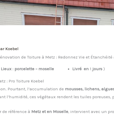
Par
Koebel
énovation de Toiture à Metz : Redonnez Vie et Étanchéité 
Lieux
:
porcelette
– moselle
Livré
en
1
jours
)
z : Pro Toiture Koebel
aison. Pourtant, l’accumulation de
mousses, lichens, algues
enant l’humidité, ces végétaux rendent les tuiles poreuses, 
ur de référence à
Metz et en Moselle
, intervient avec un pr