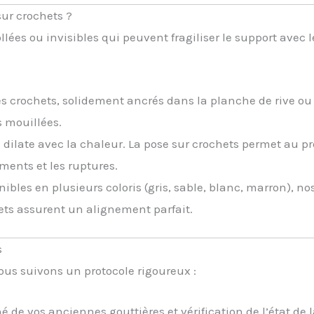
sur crochets ?
lées ou invisibles qui peuvent fragiliser le support avec 
s crochets, solidement ancrés dans la planche de rive ou
s mouillées.
 dilate avec la chaleur. La pose sur crochets permet au pr
ments et les ruptures.
ibles en plusieurs coloris (gris, sable, blanc, marron), n
hets assurent un alignement parfait.
s
ous suivons un protocole rigoureux :
é de vos anciennes gouttières et vérification de l’état de 